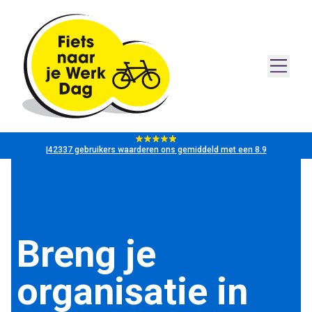
|
42337 gebruikers waarderen ons gemiddeld met een 8.9
Breng je
organisatie in